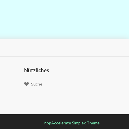
Nützliches
Suche
nopAccelerate Simplex Theme