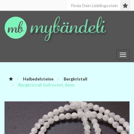
Toggl
navig
Halbedelsteine
Bergkristall
Bergkristall Gefrostet, 6mm