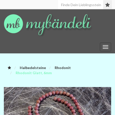
Toggl
navig
Halbedelsteine
Rhodonit
Rhodonit Glatt, 6mm