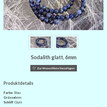
Sodalith glatt, 6mm
Zur Wunschliste hinzufügen
Produktdetails
Farbe
Blau
Grösse
6mm
Schliff
Glatt