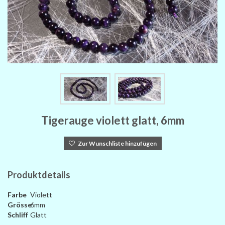
Tigerauge violett glatt, 6mm
Zur Wunschliste hinzufügen
Produktdetails
Farbe
Violett
Grösse
6mm
Schliff
Glatt